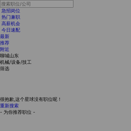
急招岗位
热门兼职
高薪机会
今日速配
最新
推荐
附近
聊城山东
机械/设备/技工
筛选
很抱歉,这个星球没有职位呢！
重新搜索
- 为你推荐职位 -