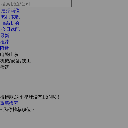
急招岗位
热门兼职
高薪机会
今日速配
最新
推荐
附近
聊城山东
机械/设备/技工
筛选
很抱歉,这个星球没有职位呢！
重新搜索
- 为你推荐职位 -