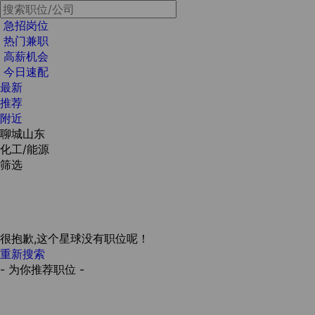
急招岗位
热门兼职
高薪机会
今日速配
最新
推荐
附近
聊城山东
化工/能源
筛选
很抱歉,这个星球没有职位呢！
重新搜索
- 为你推荐职位 -