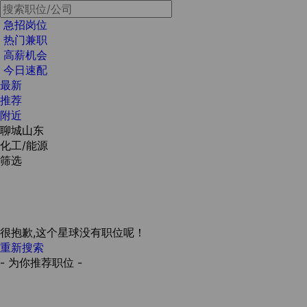
急招岗位
热门兼职
高薪机会
今日速配
最新
推荐
附近
聊城山东
化工/能源
筛选
很抱歉,这个星球没有职位呢！
重新搜索
- 为你推荐职位 -