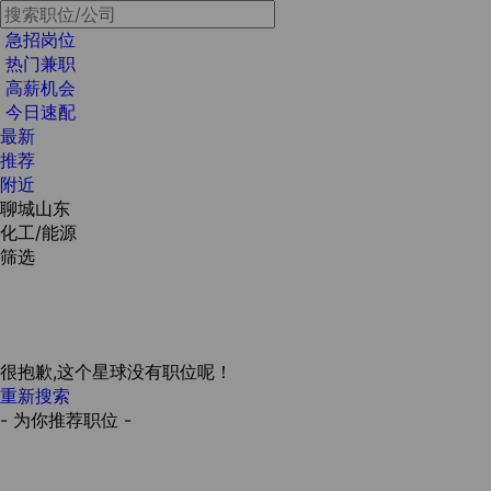
急招岗位
热门兼职
高薪机会
今日速配
最新
推荐
附近
聊城山东
化工/能源
筛选
很抱歉,这个星球没有职位呢！
重新搜索
- 为你推荐职位 -