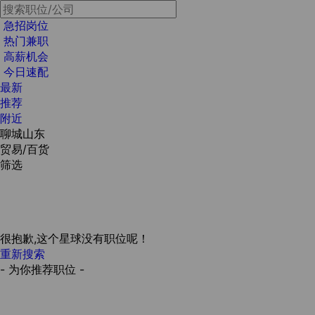
急招岗位
热门兼职
高薪机会
今日速配
最新
推荐
附近
聊城山东
贸易/百货
筛选
很抱歉,这个星球没有职位呢！
重新搜索
- 为你推荐职位 -