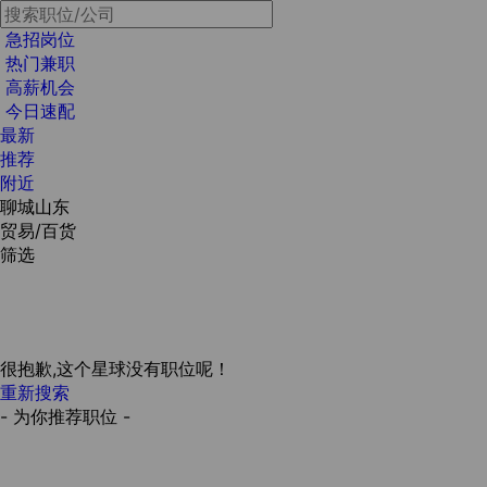
急招岗位
热门兼职
高薪机会
今日速配
最新
推荐
附近
聊城山东
贸易/百货
筛选
很抱歉,这个星球没有职位呢！
重新搜索
- 为你推荐职位 -