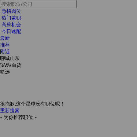
急招岗位
热门兼职
高薪机会
今日速配
最新
推荐
附近
聊城山东
贸易/百货
筛选
很抱歉,这个星球没有职位呢！
重新搜索
- 为你推荐职位 -