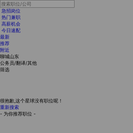
急招岗位
热门兼职
高薪机会
今日速配
最新
推荐
附近
聊城山东
公务员/翻译/其他
筛选
很抱歉,这个星球没有职位呢！
重新搜索
- 为你推荐职位 -