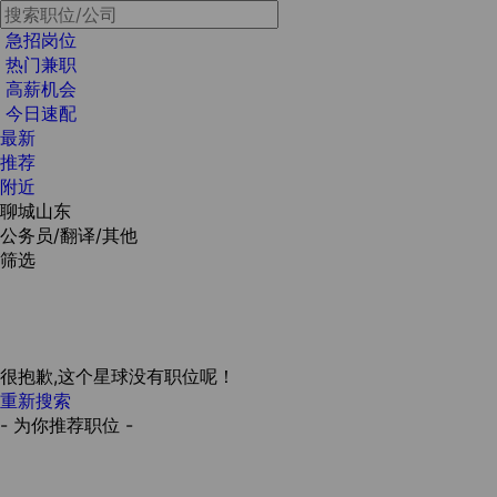
急招岗位
热门兼职
高薪机会
今日速配
最新
推荐
附近
聊城山东
公务员/翻译/其他
筛选
很抱歉,这个星球没有职位呢！
重新搜索
- 为你推荐职位 -