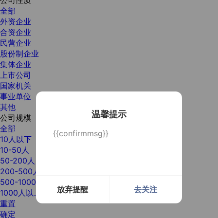
全部
外资企业
合资企业
民营企业
股份制企业
集体企业
上市公司
国家机关
事业单位
其他
温馨提示
公司规模
全部
{{confirmmsg}}
10人以下
10-50人
50-200人
200-500人
500-1000人
放弃提醒
去关注
1000人以上
重置
确定