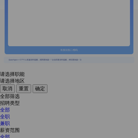
长按识别二维码
{{usertype=='2'?'个人投递实时提醒，招聘更快捷！':'企业回复实时提醒，求职更快捷！'}}
请选择职能
请选择地区
取消
重置
确定
全部筛选
招聘类型
全部
全职
兼职
薪资范围
全部