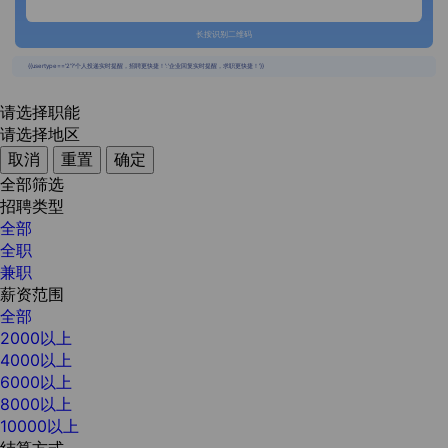
长按识别二维码
{{usertype=='2'?'个人投递实时提醒，招聘更快捷！':'企业回复实时提醒，求职更快捷！'}}
请选择职能
请选择地区
取消
重置
确定
全部筛选
招聘类型
全部
全职
兼职
薪资范围
全部
2000以上
4000以上
6000以上
8000以上
10000以上
结算方式