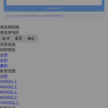
长按识别二维码
{{usertype=='2'?'个人投递实时提醒，招聘更快捷！':'企业回复实时提醒，求职更快捷！'}}
请选择职能
请选择地区
取消
重置
确定
全部筛选
招聘类型
全部
全职
兼职
薪资范围
全部
2000以上
4000以上
6000以上
8000以上
10000以上
结算方式