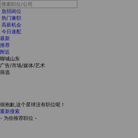
急招岗位
热门兼职
高薪机会
今日速配
最新
推荐
附近
聊城山东
广告/市场/媒体/艺术
筛选
很抱歉,这个星球没有职位呢！
重新搜索
- 为你推荐职位 -