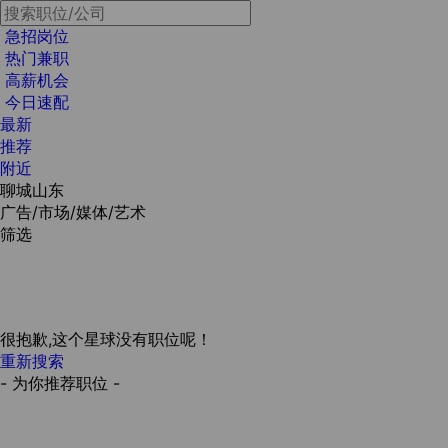
急招岗位
热门兼职
高薪机会
今日速配
最新
推荐
附近
聊城山东
广告/市场/媒体/艺术
筛选
很抱歉,这个星球没有职位呢！
重新搜索
- 为你推荐职位 -