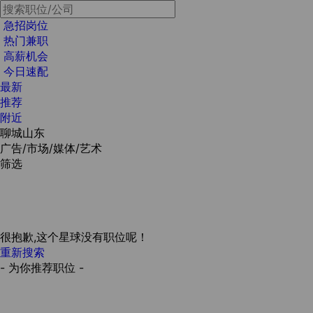
急招岗位
热门兼职
高薪机会
今日速配
最新
推荐
附近
聊城山东
广告/市场/媒体/艺术
筛选
很抱歉,这个星球没有职位呢！
重新搜索
- 为你推荐职位 -