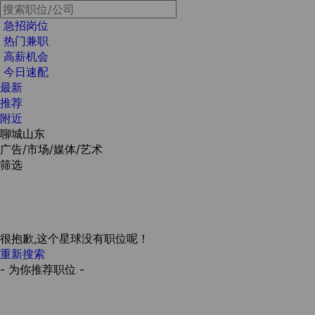
急招岗位
热门兼职
高薪机会
今日速配
最新
推荐
附近
聊城山东
广告/市场/媒体/艺术
筛选
很抱歉,这个星球没有职位呢！
重新搜索
- 为你推荐职位 -