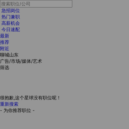
急招岗位
热门兼职
高薪机会
今日速配
最新
推荐
附近
聊城山东
广告/市场/媒体/艺术
筛选
很抱歉,这个星球没有职位呢！
重新搜索
- 为你推荐职位 -