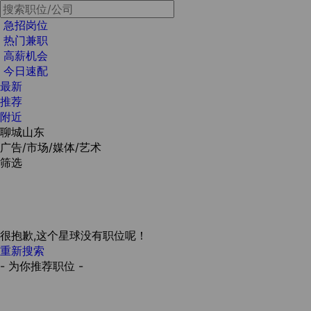
急招岗位
热门兼职
高薪机会
今日速配
最新
推荐
附近
聊城山东
广告/市场/媒体/艺术
筛选
很抱歉,这个星球没有职位呢！
重新搜索
- 为你推荐职位 -