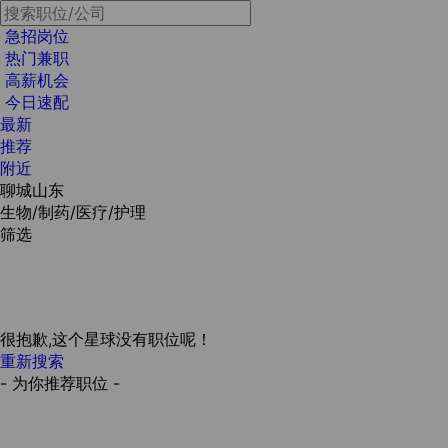
急招岗位
热门兼职
高薪机会
今日速配
最新
推荐
附近
聊城山东
生物/制药/医疗/护理
筛选
很抱歉,这个星球没有职位呢！
重新搜索
- 为你推荐职位 -