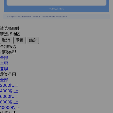
长按识别二维码
{{usertype=='2'?'个人投递实时提醒，招聘更快捷！':'企业回复实时提醒，求职更快捷！'}}
请选择职能
请选择地区
取消
重置
确定
全部筛选
招聘类型
全部
全职
兼职
薪资范围
全部
2000以上
4000以上
6000以上
8000以上
10000以上
结算方式