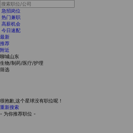
急招岗位
热门兼职
高薪机会
今日速配
最新
推荐
附近
聊城山东
生物/制药/医疗/护理
筛选
很抱歉,这个星球没有职位呢！
重新搜索
- 为你推荐职位 -