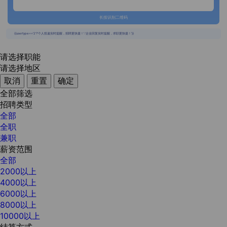
长按识别二维码
{{usertype=='2'?'个人投递实时提醒，招聘更快捷！':'企业回复实时提醒，求职更快捷！'}}
请选择职能
请选择地区
取消
重置
确定
全部筛选
招聘类型
全部
全职
兼职
薪资范围
全部
2000以上
4000以上
6000以上
8000以上
10000以上
结算方式