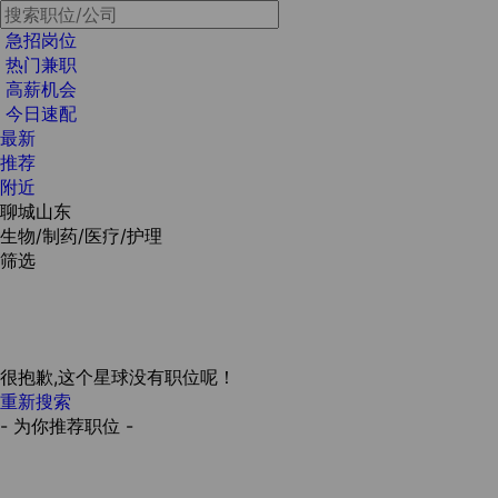
急招岗位
热门兼职
高薪机会
今日速配
最新
推荐
附近
聊城山东
生物/制药/医疗/护理
筛选
很抱歉,这个星球没有职位呢！
重新搜索
- 为你推荐职位 -