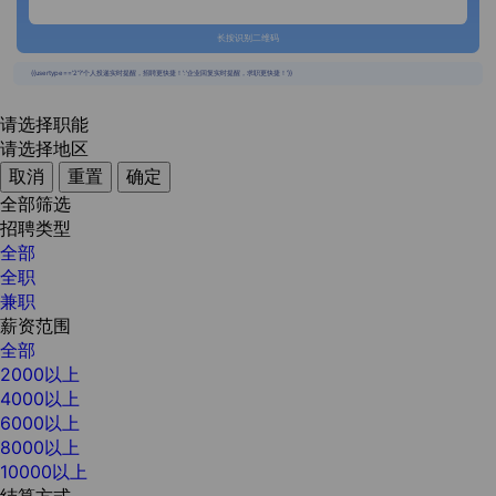
长按识别二维码
{{usertype=='2'?'个人投递实时提醒，招聘更快捷！':'企业回复实时提醒，求职更快捷！'}}
请选择职能
请选择地区
取消
重置
确定
全部筛选
招聘类型
全部
全职
兼职
薪资范围
全部
2000以上
4000以上
6000以上
8000以上
10000以上
结算方式