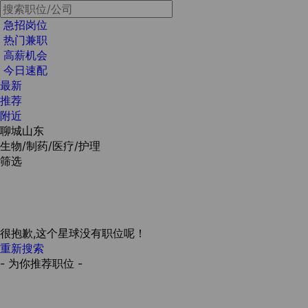
急招岗位
热门兼职
高薪机会
今日速配
最新
推荐
附近
聊城山东
生物/制药/医疗/护理
筛选
很抱歉,这个星球没有职位呢！
重新搜索
- 为你推荐职位 -