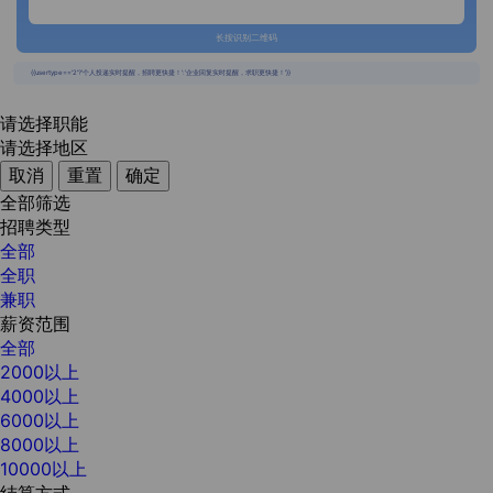
长按识别二维码
{{usertype=='2'?'个人投递实时提醒，招聘更快捷！':'企业回复实时提醒，求职更快捷！'}}
请选择职能
请选择地区
取消
重置
确定
全部筛选
招聘类型
全部
全职
兼职
薪资范围
全部
2000以上
4000以上
6000以上
8000以上
10000以上
结算方式