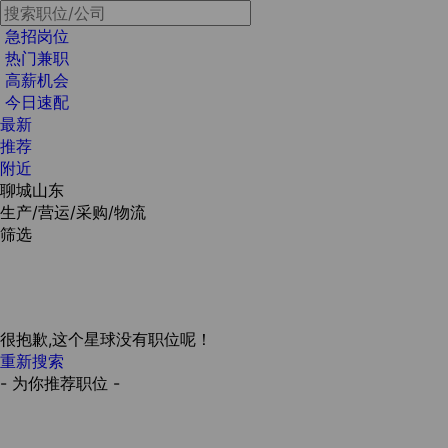
急招岗位
热门兼职
高薪机会
今日速配
最新
推荐
附近
聊城山东
生产/营运/采购/物流
筛选
很抱歉,这个星球没有职位呢！
重新搜索
- 为你推荐职位 -