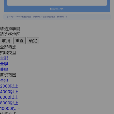
长按识别二维码
{{usertype=='2'?'个人投递实时提醒，招聘更快捷！':'企业回复实时提醒，求职更快捷！'}}
请选择职能
请选择地区
取消
重置
确定
全部筛选
招聘类型
全部
全职
兼职
薪资范围
全部
2000以上
4000以上
6000以上
8000以上
10000以上
结算方式