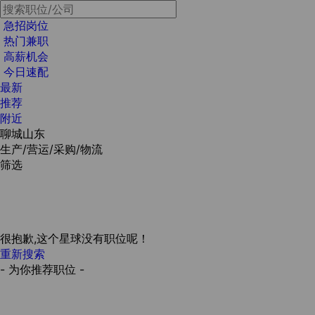
急招岗位
热门兼职
高薪机会
今日速配
最新
推荐
附近
聊城山东
生产/营运/采购/物流
筛选
很抱歉,这个星球没有职位呢！
重新搜索
- 为你推荐职位 -