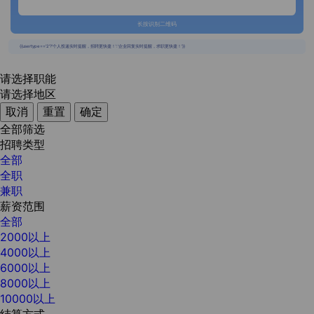
长按识别二维码
{{usertype=='2'?'个人投递实时提醒，招聘更快捷！':'企业回复实时提醒，求职更快捷！'}}
请选择职能
请选择地区
取消
重置
确定
全部筛选
招聘类型
全部
全职
兼职
薪资范围
全部
2000以上
4000以上
6000以上
8000以上
10000以上
结算方式