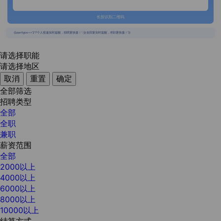
长按识别二维码
{{usertype=='2'?'个人投递实时提醒，招聘更快捷！':'企业回复实时提醒，求职更快捷！'}}
请选择职能
请选择地区
取消
重置
确定
全部筛选
招聘类型
全部
全职
兼职
薪资范围
全部
2000以上
4000以上
6000以上
8000以上
10000以上
结算方式