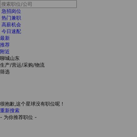
急招岗位
热门兼职
高薪机会
今日速配
最新
推荐
附近
聊城山东
生产/营运/采购/物流
筛选
很抱歉,这个星球没有职位呢！
重新搜索
- 为你推荐职位 -