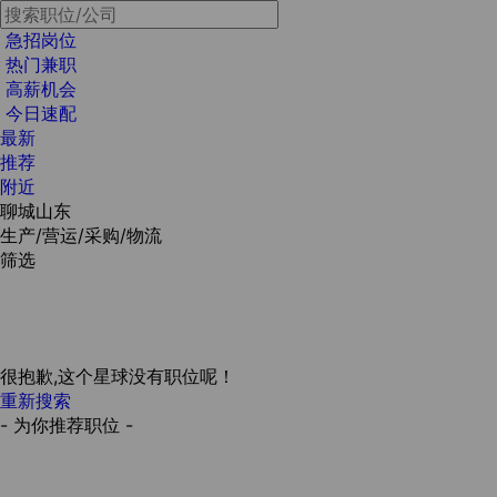
急招岗位
热门兼职
高薪机会
今日速配
最新
推荐
附近
聊城山东
生产/营运/采购/物流
筛选
很抱歉,这个星球没有职位呢！
重新搜索
- 为你推荐职位 -