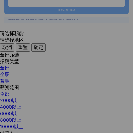
长按识别二维码
{{usertype=='2'?'个人投递实时提醒，招聘更快捷！':'企业回复实时提醒，求职更快捷！'}}
请选择职能
请选择地区
取消
重置
确定
全部筛选
招聘类型
全部
全职
兼职
薪资范围
全部
2000以上
4000以上
6000以上
8000以上
10000以上
结算方式