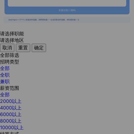
长按识别二维码
{{usertype=='2'?'个人投递实时提醒，招聘更快捷！':'企业回复实时提醒，求职更快捷！'}}
请选择职能
请选择地区
取消
重置
确定
全部筛选
招聘类型
全部
全职
兼职
薪资范围
全部
2000以上
4000以上
6000以上
8000以上
10000以上
结算方式