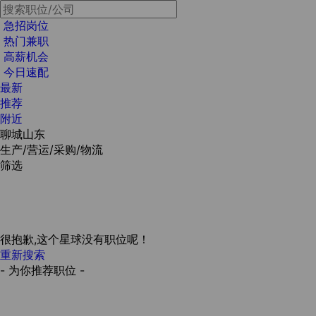
急招岗位
热门兼职
高薪机会
今日速配
最新
推荐
附近
聊城山东
生产/营运/采购/物流
筛选
很抱歉,这个星球没有职位呢！
重新搜索
- 为你推荐职位 -