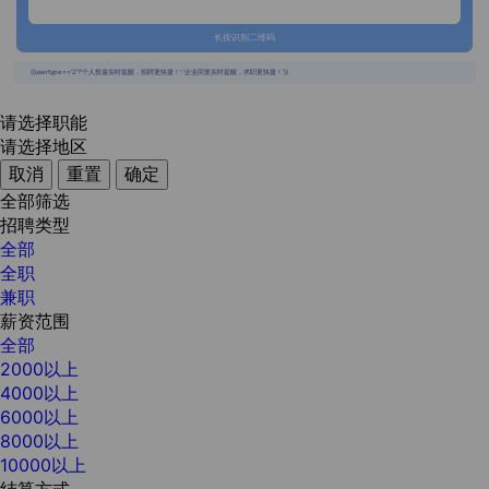
长按识别二维码
{{usertype=='2'?'个人投递实时提醒，招聘更快捷！':'企业回复实时提醒，求职更快捷！'}}
请选择职能
请选择地区
取消
重置
确定
全部筛选
招聘类型
全部
全职
兼职
薪资范围
全部
2000以上
4000以上
6000以上
8000以上
10000以上
结算方式