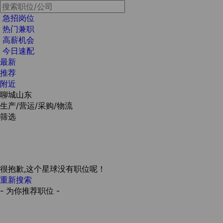
急招岗位
热门兼职
高薪机会
今日速配
最新
推荐
附近
聊城山东
生产/营运/采购/物流
筛选
很抱歉,这个星球没有职位呢！
重新搜索
- 为你推荐职位 -