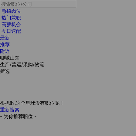
急招岗位
热门兼职
高薪机会
今日速配
最新
推荐
附近
聊城山东
生产/营运/采购/物流
筛选
很抱歉,这个星球没有职位呢！
重新搜索
- 为你推荐职位 -