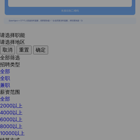
长按识别二维码
{{usertype=='2'?'个人投递实时提醒，招聘更快捷！':'企业回复实时提醒，求职更快捷！'}}
请选择职能
请选择地区
取消
重置
确定
全部筛选
招聘类型
全部
全职
兼职
薪资范围
全部
2000以上
4000以上
6000以上
8000以上
10000以上
结算方式