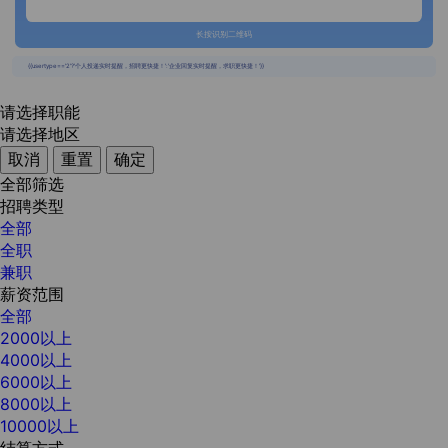
长按识别二维码
{{usertype=='2'?'个人投递实时提醒，招聘更快捷！':'企业回复实时提醒，求职更快捷！'}}
请选择职能
请选择地区
取消
重置
确定
全部筛选
招聘类型
全部
全职
兼职
薪资范围
全部
2000以上
4000以上
6000以上
8000以上
10000以上
结算方式