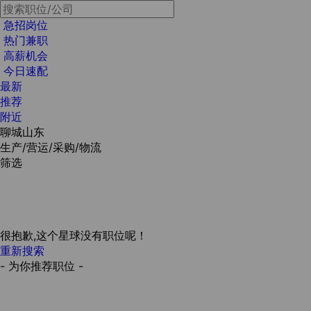
急招岗位
热门兼职
高薪机会
今日速配
最新
推荐
附近
聊城山东
生产/营运/采购/物流
筛选
很抱歉,这个星球没有职位呢！
重新搜索
- 为你推荐职位 -