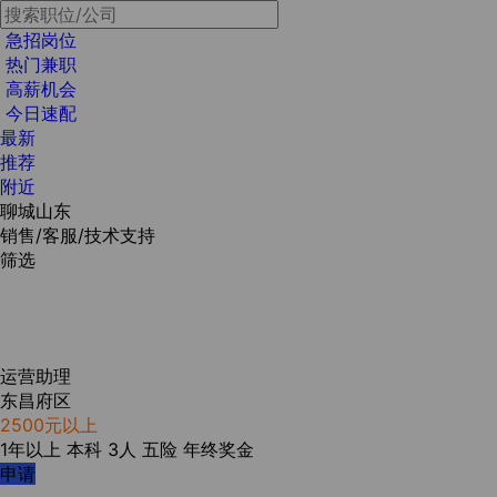
急招岗位
热门兼职
高薪机会
今日速配
最新
推荐
附近
聊城山东
销售/客服/技术支持
筛选
运营助理
东昌府区
2500元以上
1年以上
本科
3人
五险
年终奖金
申请