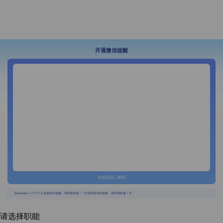
开通微信提醒
长按识别二维码
{{usertype=='2'?'个人投递实时提醒，招聘更快捷！':'企业回复实时提醒，求职更快捷！'}}
请选择职能