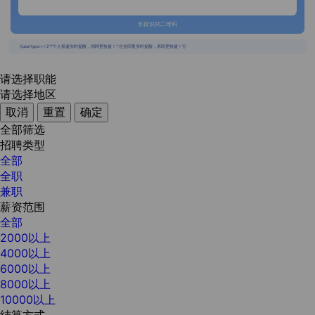
长按识别二维码
{{usertype=='2'?'个人投递实时提醒，招聘更快捷！':'企业回复实时提醒，求职更快捷！'}}
请选择职能
请选择地区
取消
重置
确定
全部筛选
招聘类型
全部
全职
兼职
薪资范围
全部
2000以上
4000以上
6000以上
8000以上
10000以上
结算方式