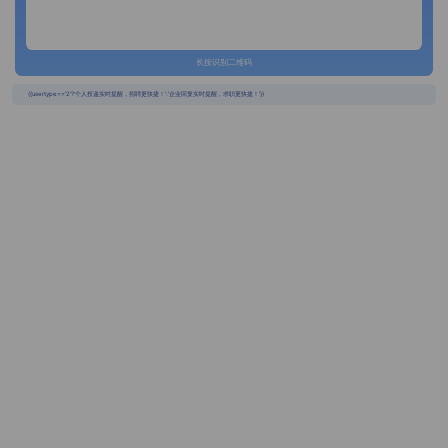
长按识别二维码
{{usertype=='2'?'个人投递实时提醒，招聘更快捷！':'企业回复实时提醒，求职更快捷！'}}