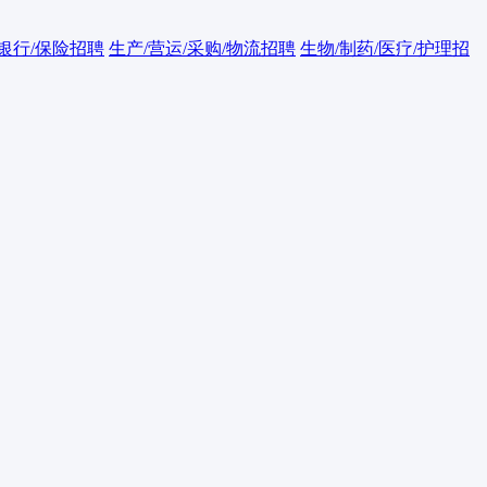
/银行/保险招聘
生产/营运/采购/物流招聘
生物/制药/医疗/护理招