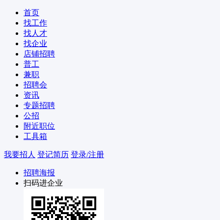
首页
找工作
找人才
找企业
店铺招聘
普工
兼职
招聘会
资讯
专题招聘
公招
附近职位
工具箱
我要招人
登记简历
登录/注册
招聘海报
扫码进企业