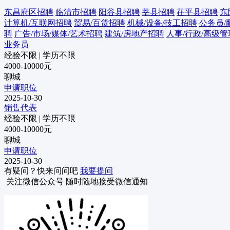
东昌府区招聘
临清市招聘
阳谷县招聘
莘县招聘
茌平县招聘
东
计算机/互联网招聘
贸易/百货招聘
机械/设备/技工招聘
公务员/
聘
广告/市场/媒体/艺术招聘
建筑/房地产招聘
人事/行政/高级
业务员
经验不限
|
学历不限
4000-10000元
聊城
申请职位
2025-10-30
销售代表
经验不限
|
学历不限
4000-10000元
聊城
申请职位
2025-10-30
有疑问？快来问问吧
我要提问
关注微信公众号
随时随地接受微信通知