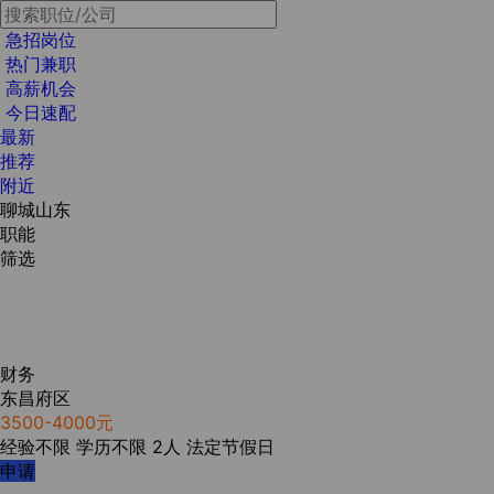
急招岗位
热门兼职
高薪机会
今日速配
最新
推荐
附近
聊城山东
职能
筛选
财务
东昌府区
3500-4000元
经验不限
学历不限
2人
法定节假日
申请