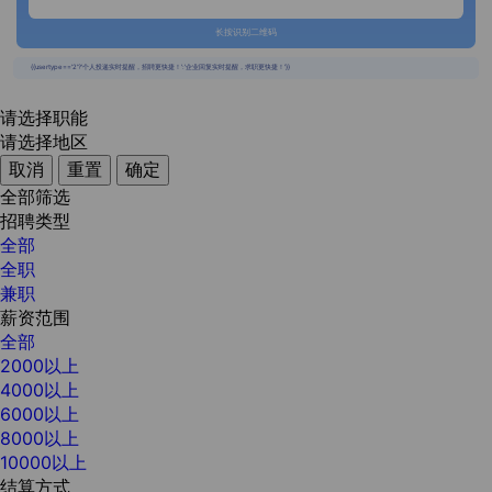
长按识别二维码
{{usertype=='2'?'个人投递实时提醒，招聘更快捷！':'企业回复实时提醒，求职更快捷！'}}
请选择职能
请选择地区
取消
重置
确定
全部筛选
招聘类型
全部
全职
兼职
薪资范围
全部
2000以上
4000以上
6000以上
8000以上
10000以上
结算方式