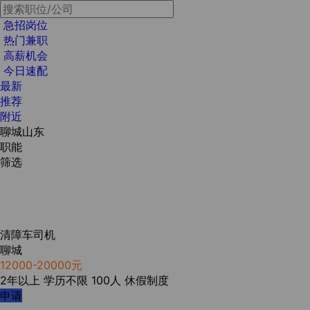
急招岗位
热门兼职
高薪机会
今日速配
最新
推荐
附近
聊城山东
职能
筛选
清障车司机
聊城
12000-20000元
2年以上
学历不限
100人
休假制度
申请